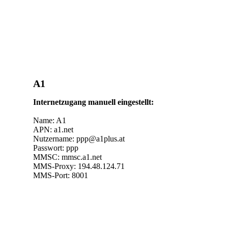
A1
Internetzugang manuell eingestellt:
Name: A1
APN: a1.net
Nutzername: ppp@a1plus.at
Passwort: ppp
MMSC: mmsc.a1.net
MMS-Proxy: 194.48.124.71
MMS-Port: 8001