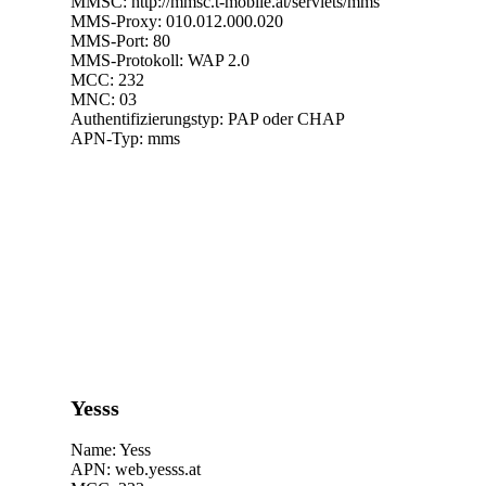
MMSC: http://mmsc.t-mobile.at/servlets/mms
MMS-Proxy: 010.012.000.020
MMS-Port: 80
MMS-Protokoll: WAP 2.0
MCC: 232
MNC: 03
Authentifizierungstyp: PAP oder CHAP
APN-Typ: mms
Yesss
Name: Yess
APN: web.yesss.at